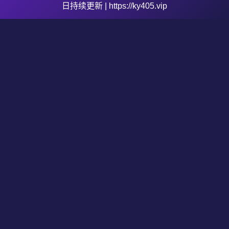
日持续更新 | https://ky405.vip